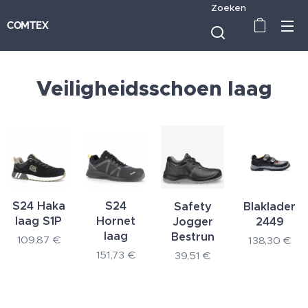
Zoeken
COMTEX
Veiligheidsschoen laag
S24 Haka
S24
Safety
Blaklader
laag S1P
Hornet
Jogger
2449
laag
Bestrun
109,87
€
138,30
€
151,73
€
39,51
€