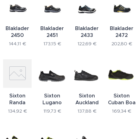
Blaklader
Blaklader
Blaklader
Blaklader
2450
2451
2433
2472
144,11
€
173,15
€
122,69
€
202,80
€
Sixton
Sixton
Sixton
Sixton
Randa
Lugano
Auckland
Cuban Boa
134,92
€
119,73
€
137,88
€
169,34
€