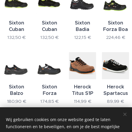
Sixton
Sixton
Sixton
Sixton
Cuban
Cuban
Badia
Forza Boa
132,50
€
132,50
€
122,15
€
224,46
€
Sixton
Sixton
Herock
Herock
Balzo
Forza
Titus S1P
Spartacus
180,90
€
174,85
€
114,99
€
89,99
€
Wij gebruiken cookies om onze website goed te laten
functioneren en te beveiligen, en om je de best mogelijke
COMTEX : Kruisboommolenstraat 7 A3, 8800 Roeselare