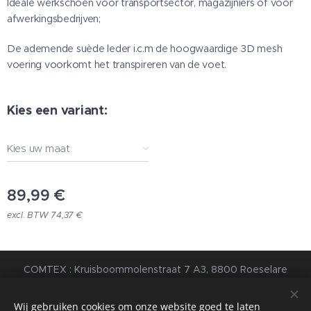
Ideale werkschoen voor transportsector, magazijniers of voor
afwerkingsbedrijven;
De ademende suède leder i.c.m de hoogwaardige 3D mesh
voering voorkomt het transpireren van de voet.
Kies een variant:
Kies uw maat
89,99
€
excl. BTW 74,37 €
COMTEX : Kruisboommolenstraat 7 A3, 8800 Roeselare
© 2023 Alle rechten voorbehouden |
Algemene
Voorwaarden
|
Privacybeleid
Wij gebruiken cookies om onze website goed te laten