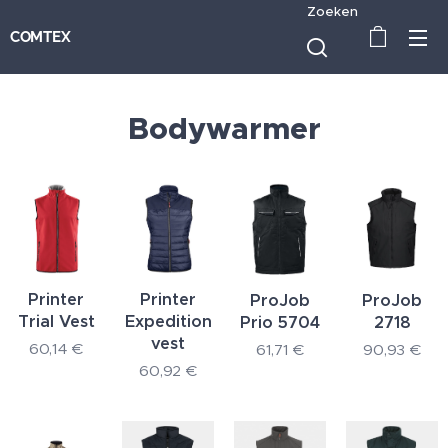
Zoeken
COMTEX
Bodywarmer
Printer
Printer
ProJob
ProJob
Trial Vest
Expedition
Prio 5704
2718
vest
60,14
€
61,71
€
90,93
€
60,92
€