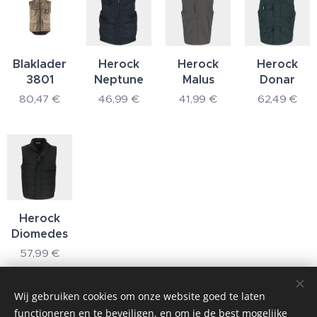
Blaklader
Herock
Herock
Herock
3801
Neptune
Malus
Donar
80,47
€
46,99
€
41,99
€
62,49
€
Herock
Diomedes
57,99
€
Wij gebruiken cookies om onze website goed te laten
functioneren en te beveiligen, en om je de best mogelijke
COMTEX : Kruisboommolenstraat 7 A3, 8800 Roeselare