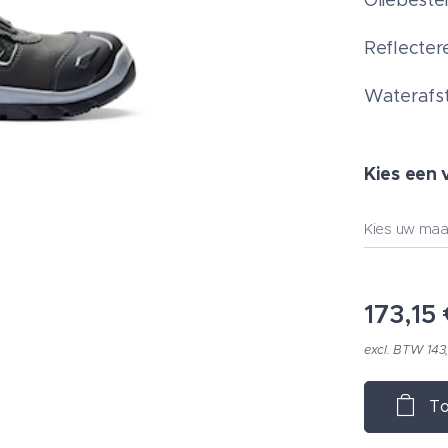
Oliebeste
Reflecter
Waterafs
Kies een 
Kies uw maa
173,15
excl. BTW 143
To