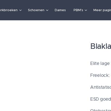
rkbroeken
Schoenen
Dames
PBM's
Meer pagin
Blakl
Elite lage
Freelock;
Antistati
ESD goed