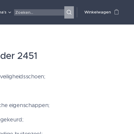
a's
Winkelwagen
ader 2451
 veiligheidsschoen;
sche eigenschappen;
gekeurd;