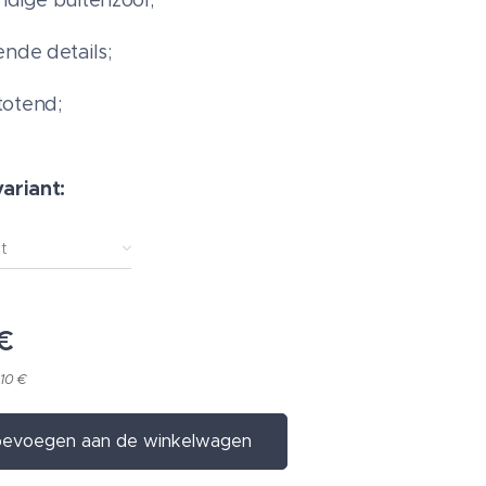
ndige buitenzool;
ende details;
totend;
variant:
t
€
,10 €
evoegen aan de winkelwagen