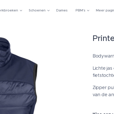
rkbroeken
Schoenen
Dames
PBM's
Meer pagin
Print
Bodywarm
Lichte jas
fietstocht
Zipper pu
van de an