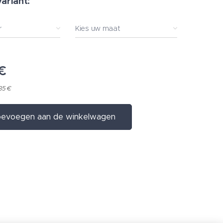
variant:
r
Kies uw maat
€
35 €
evoegen aan de winkelwagen