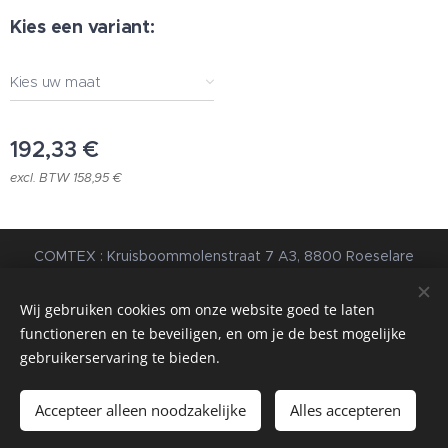
Kies een variant:
Kies uw maat
192,33
€
excl. BTW 158,95 €
COMTEX : Kruisboommolenstraat 7 A3, 8800 Roeselare
© 2023 Alle rechten voorbehouden |
Algemene
Voorwaarden
|
Privacybeleid
Wij gebruiken cookies om onze website goed te laten
functioneren en te beveiligen, en om je de best mogelijke
webdesign estart.be
Cookies
gebruikerservaring te bieden.
Toevoegen aan de winkelwagen
Accepteer alleen noodzakelijke
Alles accepteren