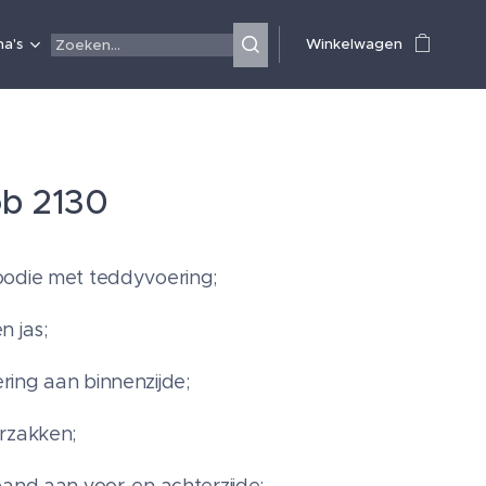
a's
Winkelwagen
b 2130
oodie met teddyvoering;
n jas;
ing aan binnenzijde;
rzakken;