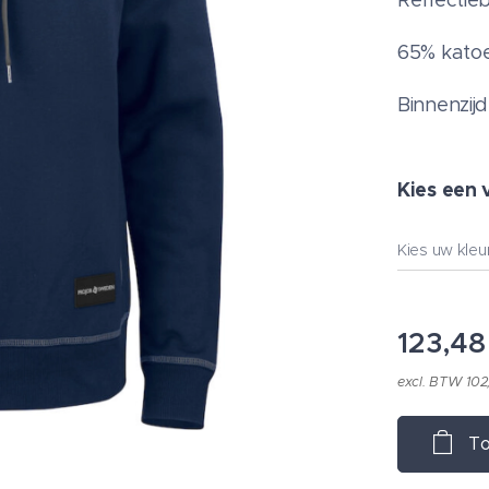
Reflectie
65% katoe
Binnenzij
Kies een 
Kies uw kleu
123,48
excl. BTW 102
To