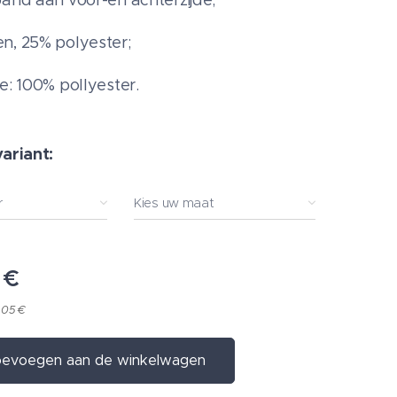
band aan voor-en achterzijde;
n, 25% polyester;
de: 100% pollyester.
variant:
r
Kies uw maat
€
,05 €
evoegen aan de winkelwagen