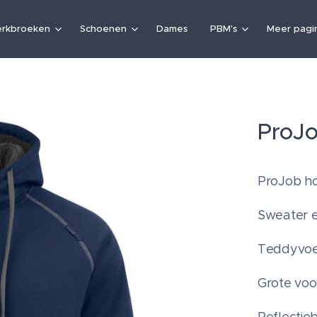
rkbroeken
Schoenen
Dames
PBM's
Meer pagin
ProJo
ProJob h
Sweater e
Teddyvoer
Grote voo