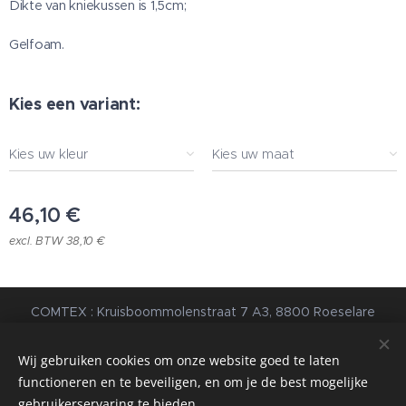
Dikte van kniekussen is 1,5cm;
Gelfoam.
Kies een variant:
Kies uw kleur
Kies uw maat
46,10
€
excl. BTW 38,10 €
COMTEX : Kruisboommolenstraat 7 A3, 8800 Roeselare
© 2023 Alle rechten voorbehouden |
Algemene
Voorwaarden
|
Privacybeleid
Wij gebruiken cookies om onze website goed te laten
functioneren en te beveiligen, en om je de best mogelijke
webdesign estart.be
Cookies
gebruikerservaring te bieden.