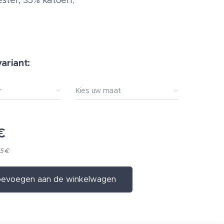
ster, 35% katoen;
variant:
r
Kies uw maat
€
15 €
evoegen aan de winkelwagen