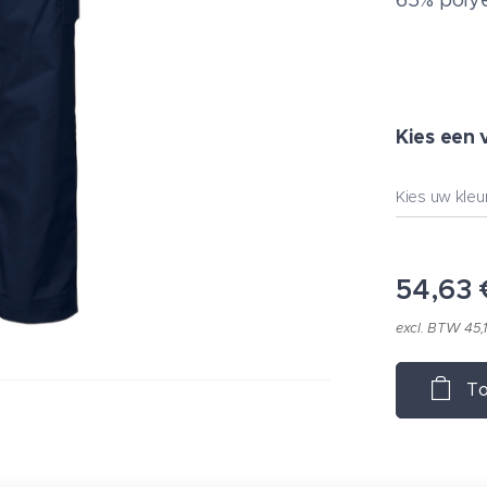
65% polye
Kies een 
Kies uw kleu
54,63
excl. BTW 45,
To