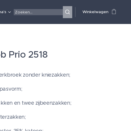
a's
Winkelwagen
b Prio 2518
erkbroek zonder kniezakken;
pasvorm;
akken en twee zijbeenzakken;
terzakken;