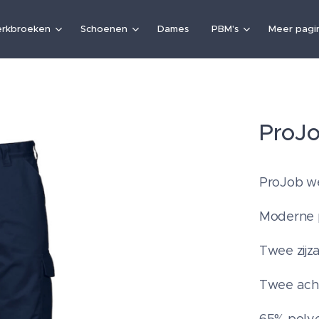
rkbroeken
Schoenen
Dames
PBM's
Meer pagin
ProJo
ProJob w
Moderne 
Twee zijz
Twee ach