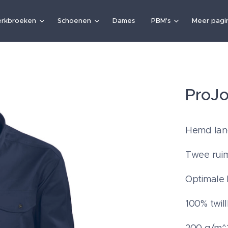
rkbroeken
Schoenen
Dames
PBM's
Meer pagin
ProJo
Hemd lan
Twee rui
Optimale 
100% twil