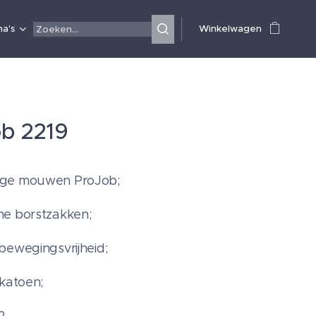
a's
Winkelwagen
b 2219
ge mouwen ProJob;
me borstzakken;
bewegingsvrijheid;
lkatoen;