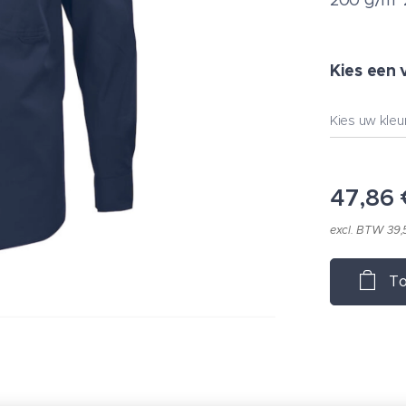
200 g/m^
Kies een 
Kies uw kleu
47,86
excl. BTW 39,
To