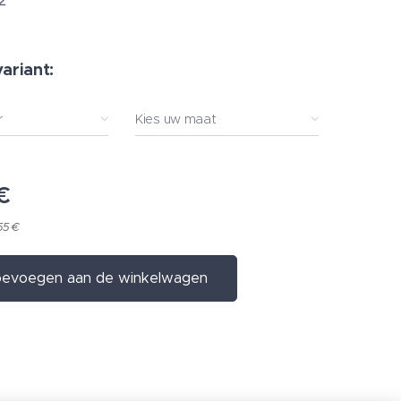
2
variant:
r
Kies uw maat
€
55 €
evoegen aan de winkelwagen