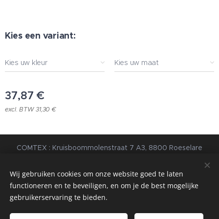
Kies een variant:
Kies uw kleur
Kies uw maat
37,87
€
excl. BTW 31,30 €
COMTEX : Kruisboommolenstraat 7 A3, 8800 Roeselare
© 2023 Alle rechten voorbehouden |
Algemene
Voorwaarden
|
Privacybeleid
Wij gebruiken cookies om onze website goed te laten
functioneren en te beveiligen, en om je de best mogelijke
webdesign estart.be
Cookies
gebruikerservaring te bieden.