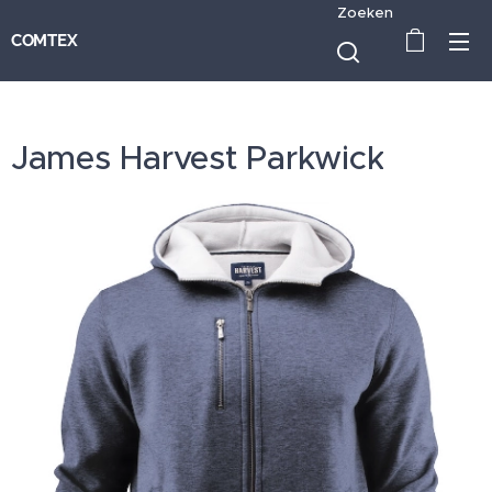
Zoeken
COMTEX
James Harvest Parkwick