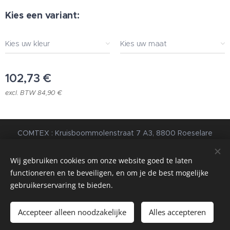
Kies een variant:
Kies uw kleur
Kies uw maat
102,73
€
excl. BTW 84,90 €
COMTEX : Kruisboommolenstraat 7 A3, 8800 Roeselare
© 2023 Alle rechten voorbehouden |
Algemene
Voorwaarden
|
Privacybeleid
Wij gebruiken cookies om onze website goed te laten
functioneren en te beveiligen, en om je de best mogelijke
webdesign estart.be
Cookies
gebruikerservaring te bieden.
Toevoegen aan de winkelwagen
Accepteer alleen noodzakelijke
Alles accepteren