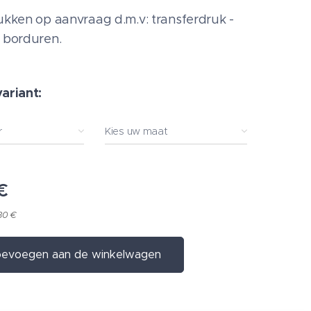
rukken op aanvraag d.m.v: transferdruk -
- borduren.
variant:
r
Kies uw maat
€
30 €
evoegen aan de winkelwagen