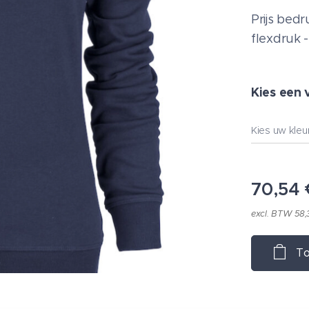
Prijs bed
flexdruk 
Kies een 
Kies uw kleu
70,54
excl. BTW 58,
To