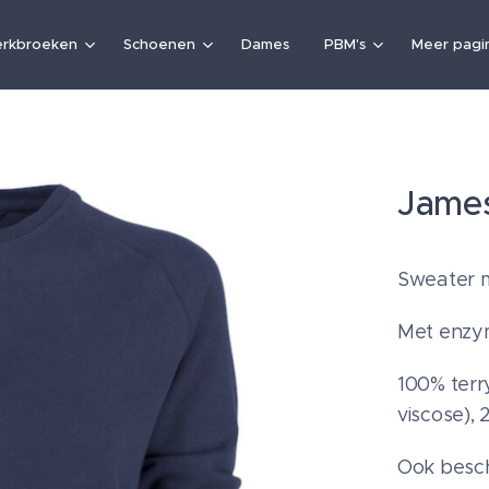
rkbroeken
Schoenen
Dames
PBM's
Meer pagin
James
Sweater me
Met enzy
100% terr
viscose), 
Ook besc