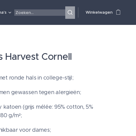
a's
Winkelwagen
 Harvest Cornell
t ronde hals in college-stijl;
men gewassen tegen alergieën;
y katoen (grijs mélée: 95% cotton, 5%
280 g/m²;
hikbaar voor dames;