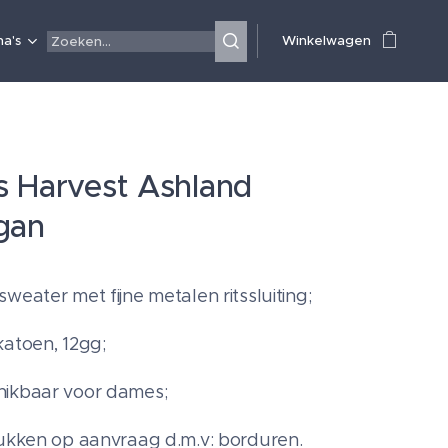
a's
Winkelwagen
 Harvest Ashland
gan
weater met fijne metalen ritssluiting;
katoen, 12gg;
hikbaar voor dames;
rukken op aanvraag d.m.v: borduren.