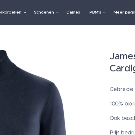
rkbroeken
Schoenen
Dames
PBM's
Meer pagin
James
Cardi
Gebreide s
100% bio 
Ook besc
Prijs bed