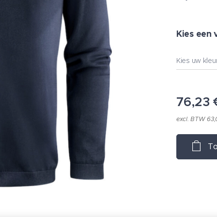
Kies een 
Kies uw kleu
76,23
excl. BTW 63
To