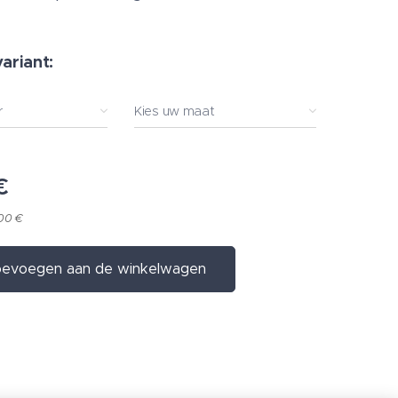
variant:
r
Kies uw maat
€
,00 €
evoegen aan de winkelwagen