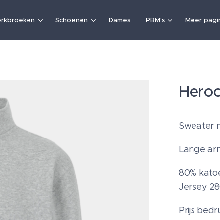
rkbroeken
Schoenen
Dames
PBM's
Meer pagin
Heroc
Sweater me
Lange arm-
80% kato
Jersey 2
Prijs bed