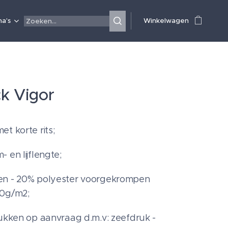
a's
Winkelwagen
k Vigor
t korte rits;
 en lijflengte;
en - 20% polyester voorgekrompen
80g/m2;
rukken op aanvraag d.m.v: zeefdruk -