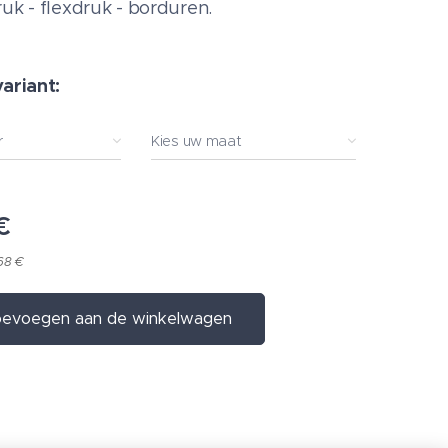
ruk - flexdruk - borduren.
variant:
r
Kies uw maat
€
68 €
evoegen aan de winkelwagen