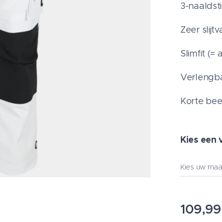
3-naaldsti
Zeer slijt
Slimfit (=
Verlengba
Korte bee
Kies een 
Kies uw maa
109,99