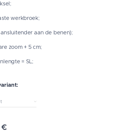
ksel;
vaste werkbroek;
 aansluitender aan de benen);
re zoom + 5 cm;
nlengte = SL;
variant:
t
€