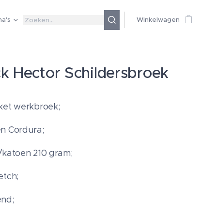
a's
Winkelwagen
k Hector Schildersbroek
ket werkbroek;
n Cordura;
/katoen 210 gram;
etch;
end;