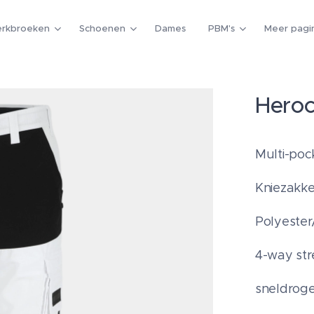
rkbroeken
Schoenen
Dames
PBM's
Meer pagin
Heroc
Multi-poc
Kniezakke
Polyester
4-way str
sneldrog