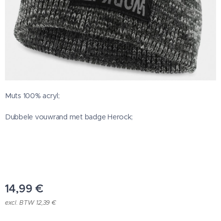
Muts 100% acryl;
Dubbele vouwrand met badge Herock;
14,99
€
excl. BTW 12,39 €