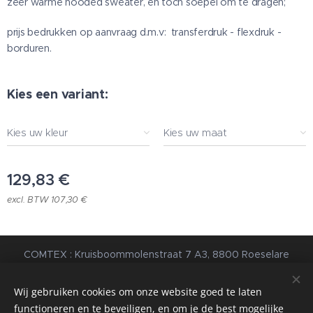
zeer warme hooded sweater, en toch soepel om te dragen;
prijs bedrukken op aanvraag
d.m.v: transferdruk - flexdruk -
borduren.
Kies een variant:
Kies uw kleur
Kies uw maat
129,83
€
excl. BTW 107,30 €
COMTEX : Kruisboommolenstraat 7 A3, 8800 Roeselare
© 2023 Alle rechten voorbehouden |
Algemene
Voorwaarden
|
Privacybeleid
Wij gebruiken cookies om onze website goed te laten
functioneren en te beveiligen, en om je de best mogelijke