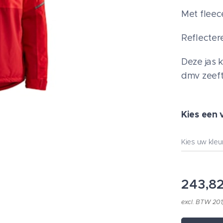
Met fleec
Reflecter
Deze jas 
dmv zeeft
Kies een 
Kies uw kleu
243,8
excl. BTW 201