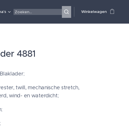
a's
Winkelwagen
ader 4881
 Blaklader;
ster, twill, mechanische stretch,
rd, wind- en waterdicht;
m;
;