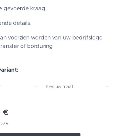
e gevoerde kraag;
ende details.
kan voorzien worden van uw bedrijfslogo
ransfer of borduring
variant:
r
Kies uw maat
2
€
,50 €