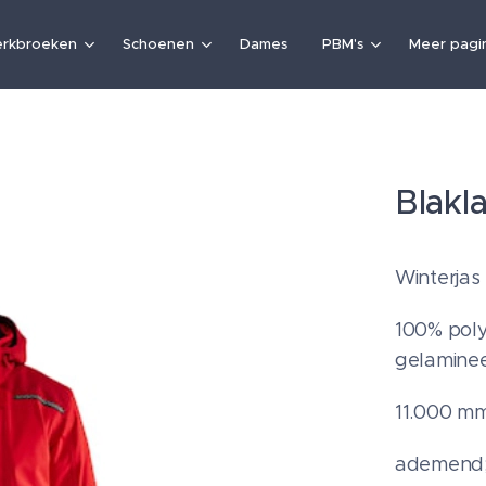
rkbroeken
Schoenen
Dames
PBM's
Meer pagin
Blakl
Winterjas
100% polye
gelaminee
11.000 m
ademend