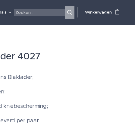
a's
Winkelwagen
ader 4027
ns Blaklader;
en;
d kniebescherming;
everd per paar.