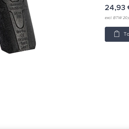
24,93
excl. BTW 20
To