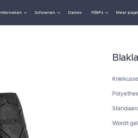
rkbroeken
Schoenen
Dames
PBM's
Meer pagin
Blakl
Kniekusse
Polyethe
Standaar
Wordt gel