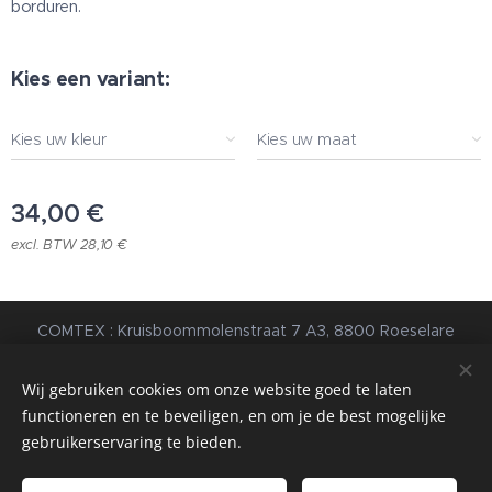
borduren.
Kies een variant:
Kies uw kleur
Kies uw maat
34,00
€
excl. BTW 28,10 €
COMTEX : Kruisboommolenstraat 7 A3, 8800 Roeselare
© 2023 Alle rechten voorbehouden |
Algemene
Voorwaarden
|
Privacybeleid
Wij gebruiken cookies om onze website goed te laten
functioneren en te beveiligen, en om je de best mogelijke
webdesign estart.be
Cookies
gebruikerservaring te bieden.