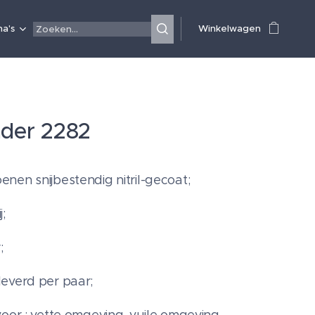
a's
Winkelwagen
ader 2282
nen snijbestendig nitril-gecoat;
j;
;
everd per paar;