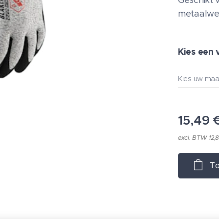
Geschikt 
metaalwer
Kies een 
Kies uw maa
15,49
excl. BTW 12,
To