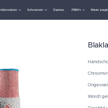
rkbroeken
Schoenen
Dames
PBM's
Meer pagin
Blakl
Handschoe
Chroomvri
Ongevoer
Wordt gel