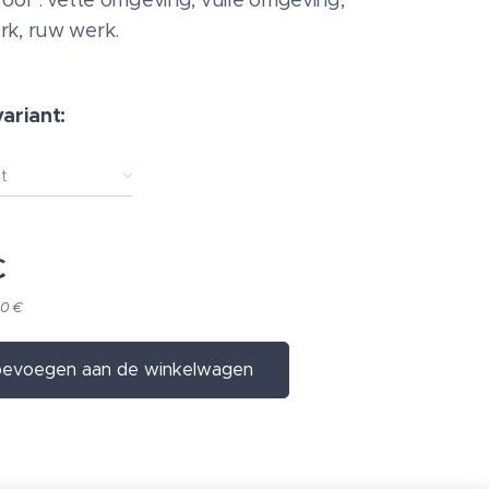
voor : vette omgeving, vuile omgeving,
k, ruw werk.
variant:
t
€
80 €
evoegen aan de winkelwagen