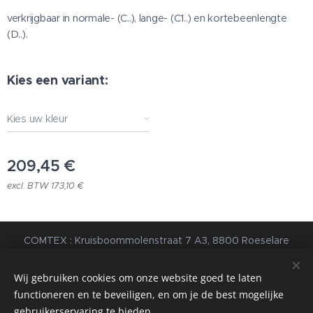
verkrijgbaar in normale- (C..), lange- (C1..) en kortebeenlengte
(D..).
Kies een variant:
Kies uw kleur
209,45
€
excl. BTW 173,10 €
COMTEX : Kruisboommolenstraat 7 A3, 8800 Roeselare
© 2023 Alle rechten voorbehouden |
Algemene
Voorwaarden
|
Privacybeleid
Wij gebruiken cookies om onze website goed te laten
functioneren en te beveiligen, en om je de best mogelijke
webdesign estart.be
Cookies
gebruikerservaring te bieden.