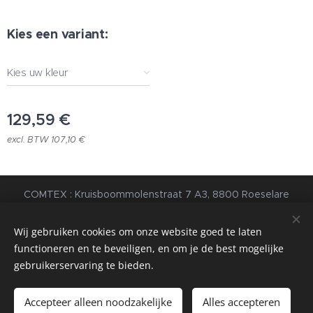
Kies een variant:
Kies uw kleur
129,59
€
excl. BTW 107,10 €
COMTEX : Kruisboommolenstraat 7 A3, 8800 Roeselare
© 2023 Alle rechten voorbehouden |
Algemene
Voorwaarden
|
Privacybeleid
Wij gebruiken cookies om onze website goed te laten
functioneren en te beveiligen, en om je de best mogelijke
webdesign estart.be
Cookies
gebruikerservaring te bieden.
Toevoegen aan de winkelwagen
Accepteer alleen noodzakelijke
Alles accepteren