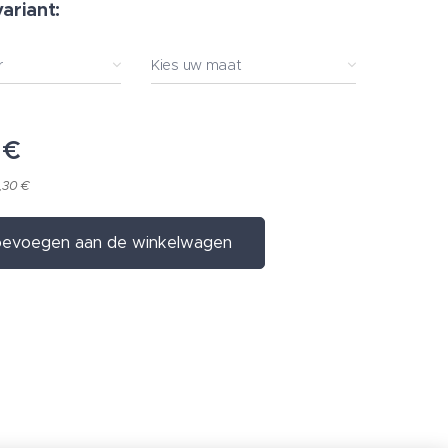
variant:
r
Kies uw maat
€
,30 €
evoegen aan de winkelwagen