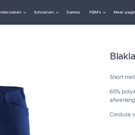
rkbroeken
Schoenen
Dames
PBM's
Meer pagin
Blakl
Short met 
65% polye
afwerking
Cordura v