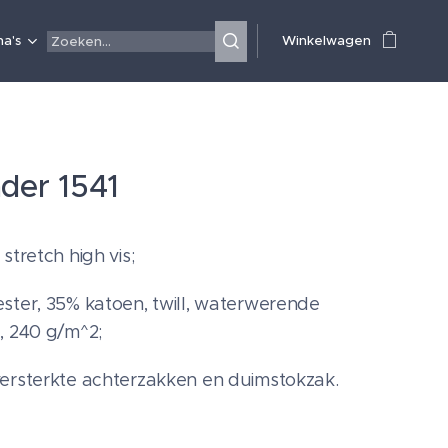
a's
Winkelwagen
ader 1541
stretch high vis;
ster, 35% katoen, twill, waterwerende
, 240 g/m^2;
ersterkte achterzakken en duimstokzak.