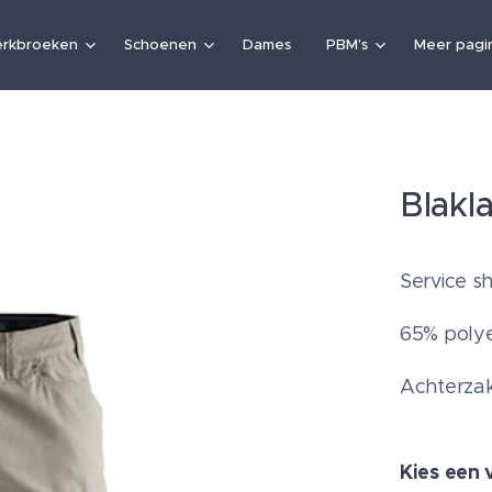
rkbroeken
Schoenen
Dames
PBM's
Meer pagin
Blakl
Service sh
65% polye
Achterza
Kies een 