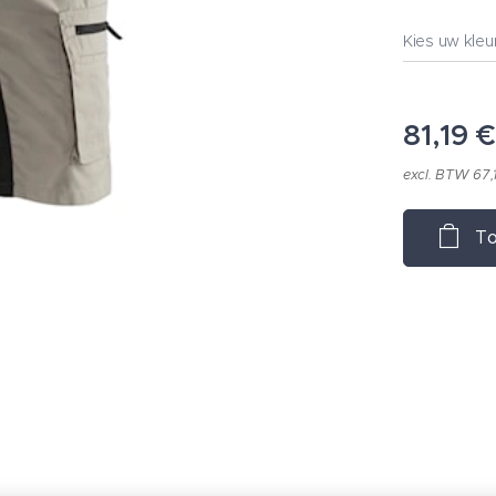
Kies uw kleu
81,19
€
excl. BTW 67,
To