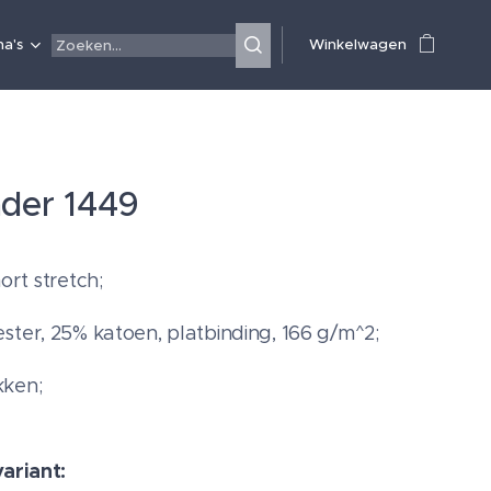
a's
Winkelwagen
ader 1449
ort stretch;
ster, 25% katoen, platbinding, 166 g/m^2;
kken;
variant: