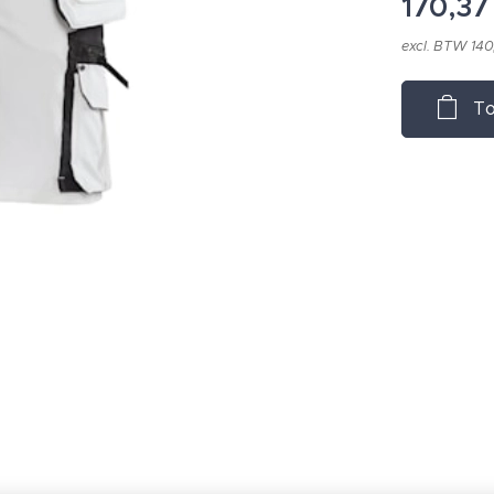
170,37
excl. BTW 140
To