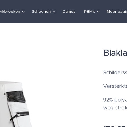
rkbroeken
Schoenen
Dames
PBM's
Meer pagin
Blakl
Schilders
Versterkt
92% polya
weg stret