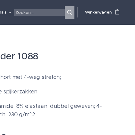
a's
Winkelwagen
ader 1088
short met 4-weg stretch;
e spijkerzakken;
mide; 8% elastaan; dubbel geweven; 4-
ch; 230 g/m^2.